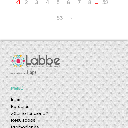
‹
1
2
3
4
5
6
7
8
...
52
53
›
MENÚ
Inicio
Estudios
¿Cómo funciona?
Resultados
Promociones