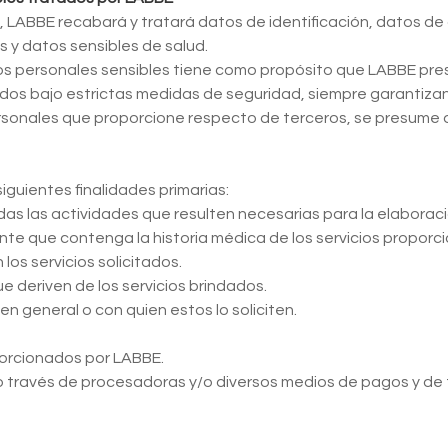
, LABBE recabará y tratará datos de identificación, datos de
os y datos sensibles de salud.
s personales sensibles tiene como propósito que LABBE prest
s bajo estrictas medidas de seguridad, siempre garantizan
ersonales que proporcione respecto de terceros, se presume 
iguientes finalidades primarias:
todas las actividades que resulten necesarias para la elaboraci
 que contenga la historia médica de los servicios proporc
os servicios solicitados.
e deriven de los servicios brindados.
 general o con quien estos lo soliciten.
oporcionados por LABBE.
o través de procesadoras y/o diversos medios de pagos y de f