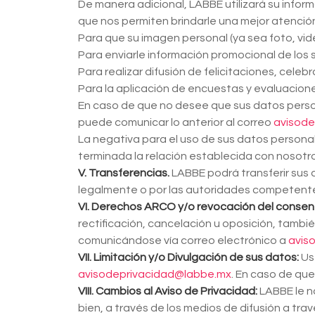
De manera adicional, LABBE utilizará su inform
que nos permiten brindarle una mejor atenció
Para que su imagen personal (ya sea foto, vide
Para enviarle información promocional de los 
Para realizar difusión de felicitaciones, celeb
Para la aplicación de encuestas y evaluacione
En caso de que no desee que sus datos perso
puede comunicar lo anterior al correo
avisode
La negativa para el uso de sus datos personale
terminada la relación establecida con nosotr
V. Transferencias.
LABBE podrá transferir sus 
legalmente o por las autoridades competent
VI. Derechos ARCO y/o revocación del consen
rectificación, cancelación u oposición, tamb
comunicándose vía correo electrónico a
avis
VII.
Limitación y/o Divulgación de sus datos:
Us
avisodeprivacidad@labbe.mx
. En caso de que
VIII. Cambios al Aviso de Privacidad:
LABBE le no
bien, a través de los medios de difusión a tr