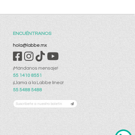
ENCUÉNTRANOS
hola@labbe.mx
¡Mándanos mensaje!
55 1410 8551
¡Llama a la Labbe línea!
55 5488 5488