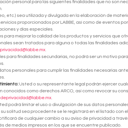
ación personal para las siguientes finalidades que no son nece
n.
o, etc.) sea utilizada y divulgada en la elaboración de materi
servicios proporcionados por LABBE, así como de eventos por r
raciones y días especiales.
s para mejorar la calidad de los productos y servicios que o
nales sean tratados para alguna o todas las finalidades ad
privacidad@labbe.mx
.
s para finalidades secundarias, no podrá ser un motivo para n
os.
datos personales para cumplir las finalidades necesarias ante
es.
timiento:
Usted o su representante legal podrán ejercer cual
ién conocidos como derechos ARCO, así como revocar su cons
odeprivacidad@labbe.mx
.
ted podrá limitar el uso o divulgación de sus datos personales
 su solitud sea procedente se le registrará en el listado con 
tificará de cualquier cambio a su aviso de privacidad a través
avés de medios impresos en los que se encuentre publicado.