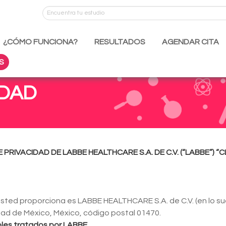
¿CÓMO FUNCIONA?
RESULTADOS
AGENDAR CITA
S
IDAD
 PRIVACIDAD DE LABBE HEALTHCARE S.A. DE C.V. (“LABBE”)
“C
sted proporciona es LABBE HEALTHCARE S.A. de C.V. (en lo su
dad de México, México, código postal 01470.
ibles tratados por LABBE