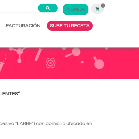
0
INGRESA
FACTURACIÓN
SUBE TU RECETA
LIENTES”
cesivo “LABBE”) con domicilio ubicado en