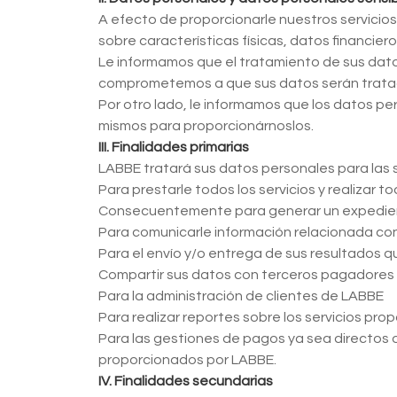
A efecto de proporcionarle nuestros servicios
sobre características físicas, datos financier
Le informamos que el tratamiento de sus dato
comprometemos a que sus datos serán tratado
Por otro lado, le informamos que los datos p
mismos para proporcionárnoslos.
III. Finalidades primarias
LABBE tratará sus datos personales para las s
Para prestarle todos los servicios y realizar 
Consecuentemente para generar un expediente
Para comunicarle información relacionada con l
Para el envío y/o entrega de sus resultados qu
Compartir sus datos con terceros pagadores en
Para la administración de clientes de LABBE
Para realizar reportes sobre los servicios pr
Para las gestiones de pagos ya sea directos 
proporcionados por LABBE.
IV. Finalidades secundarias