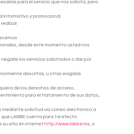
sarias para el servicio que nos solicita, pero
al informativo y promocional.
ealizar.
frecemos.
icionales, desde este momento usted nos
egarle los servicios solicitados o dar por
riormente descritas, u otras exigidas
quiera de los derechos de acceso,
entimiento para el tratamiento de sus datos,
 mediante solicitud vía correo electrónico a
el que LABBE cuenta para tal efecto.
 su sitio en internet
http://www.labbe.mx
,
o