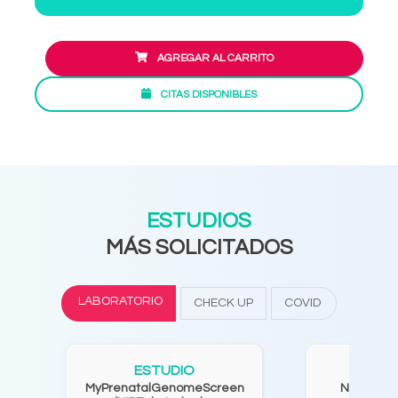
AGREGAR AL CARRITO
CITAS DISPONIBLES
ESTUDIOS
MÁS SOLICITADOS
LABORATORIO
CHECK UP
COVID
ESTUDIO
ES
MyPrenatalGenomeScreen
NIPT (úni