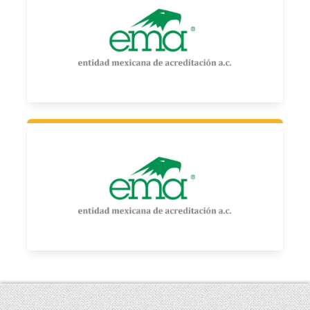
Entidad Mexicana de Acreditación A.C.
NMX-EC-15189-IMNC-2015/ISO 15189:2012 Laboratorios clínicos
- Requisitos de la calidad y competencia QUÍMICA CLINICA,
INMUNOLOGIA E INMUNOQUÍMICA, HEMATOLOGIA.
Entidad Mexicana de Acreditación A.C.
NMX-EC-15189-IMNC 2015 / ISO 15189:2012. Requisitos
generales para la calidad y la competencia de laboratorios
clínicos Ultrasonido, Mastografía, Tomografía Computarizada,
Ortopantomografía, Densitometría y Rayos X Convencional