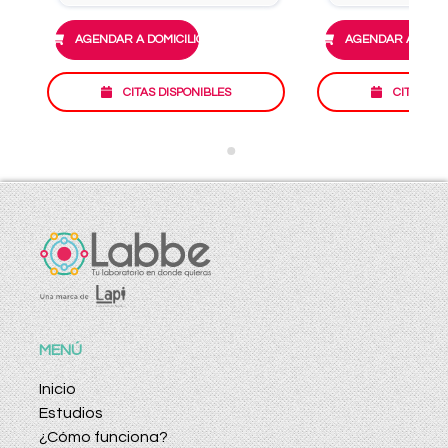
AGENDAR A DOMICILIO
AGENDAR A DOMIC
CITAS DISPONIBLES
CITAS DI
MENÚ
Inicio
Estudios
¿Cómo funciona?