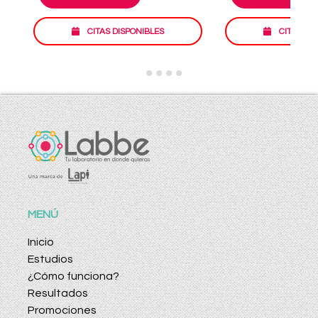
CITAS DISPONIBLES
CITAS DI
MENÚ
Inicio
Estudios
¿Cómo funciona?
Resultados
Promociones