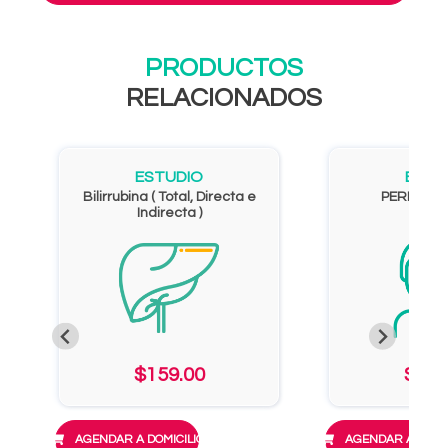
PRODUCTOS
RELACIONADOS
ESTUDIO
ESTU
Bilirrubina ( Total, Directa e
PERFIL HE
Indirecta )
$159.00
$819
AGENDAR A DOMICILIO
AGENDAR A DOMIC