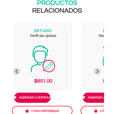
PRODUCTOS
RELACIONADOS
ESTUDIO
ESTU
Perfil de Lípidos
Perfil Car
$851.00
$926
AGENDAR A DOMICILIO
AGENDAR A DOMIC
CITAS DISPONIBLES
CITAS DI