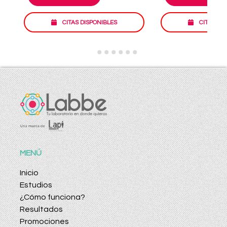
CITAS DISPONIBLES
CITAS DI
MENÚ
Inicio
Estudios
¿Cómo funciona?
Resultados
Promociones