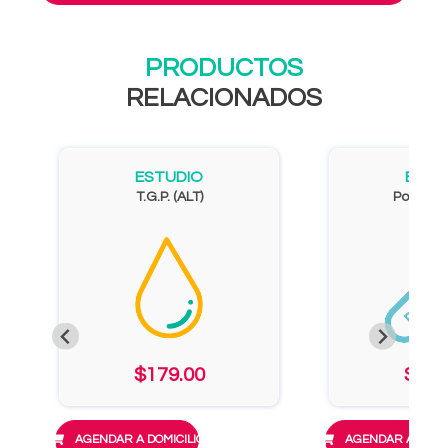
PRODUCTOS
RELACIONADOS
ESTUDIO
ESTU
T.G.P. (ALT)
Potasio 
$179.00
$210
AGENDAR A DOMICILIO
AGENDAR A DOMIC