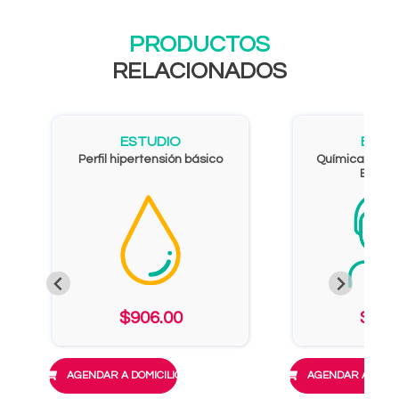
PRODUCTOS
RELACIONADOS
ESTUDIO
ESTU
Perfil hipertensión básico
Química Sang
Eleme
$906.00
$951
AGENDAR A DOMICILIO
AGENDAR A DOMIC