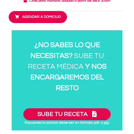
Citas para mañana Sábado a partir de las 6:30am
AGENDAR A DOMICILIO
¿NO SABES LO QUE
NECESITAS?
SUBE TU
RECETA MÉDICA
Y NOS
ENCARGAREMOS DEL
RESTO
SUBE TU RECETA
Recuerda tu archivo debe ser en formato pdf. o jpg.