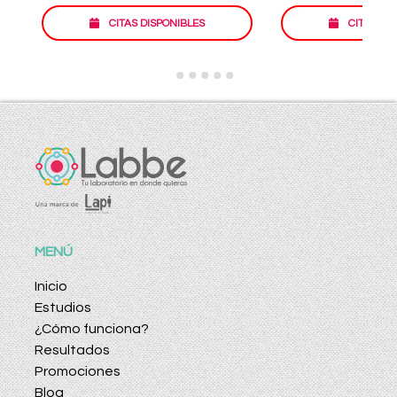
CITAS DISPONIBLES
CITAS DI
MENÚ
Inicio
Estudios
¿Cómo funciona?
Resultados
Promociones
Blog