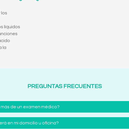
 los
os líquidos
funciones
ácido
 la
PREGUNTAS FRECUENTES
 más de un examen médico?
á en mi domicilio u oficina?