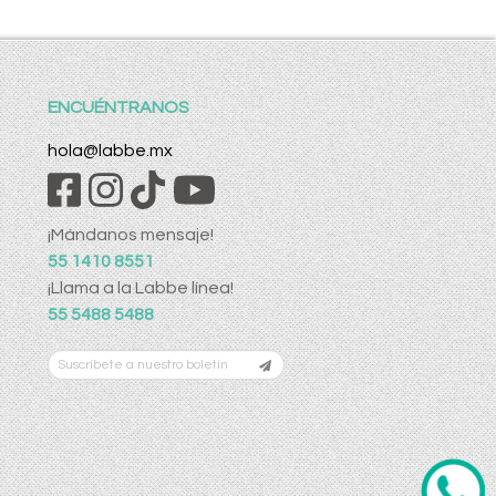
ENCUÉNTRANOS
hola@labbe.mx
¡Mándanos mensaje!
55 1410 8551
¡Llama a la Labbe línea!
55 5488 5488