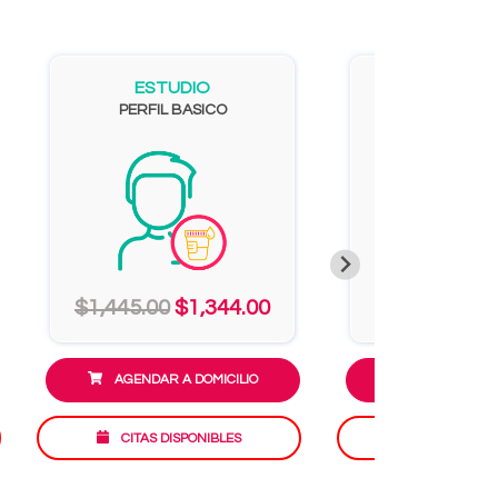
ESTUDIO
ESTUD
PERFIL BASICO
Perfil Plus 
$1,445.00
$1,344.00
$1,509.00
$1
AGENDAR A DOMICILIO
AGENDAR A D
CITAS DISPONIBLES
CITAS DISP