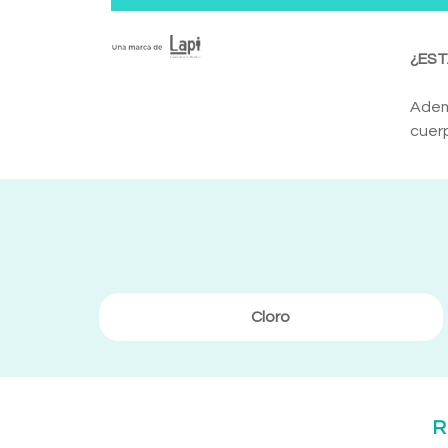
¿EST
Adem
cuerp
Cloro
R