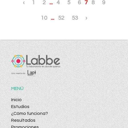
‹
1
2
...
4
5
6
7
8
9
10
...
52
53
›
MENÚ
Inicio
Estudios
¿Cómo funciona?
Resultados
Promociones