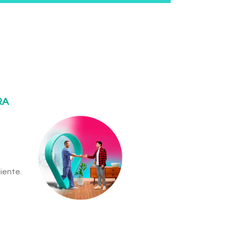
RA
iente.