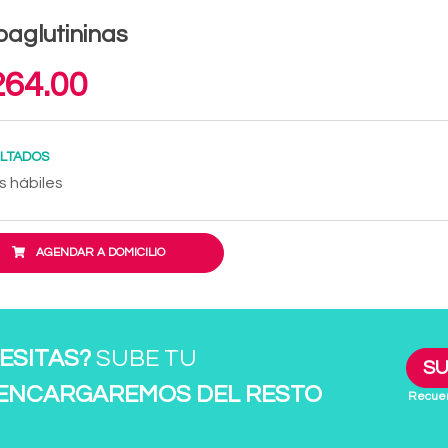
oaglutininas
64.00
LTADOS
s hábiles
AGENDAR A DOMICILIO
ESITAS?
SUBE TU
SU
 ENCARGAREMOS DEL RESTO
Recuer