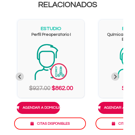
RELACIONADOS
ESTUDIO
ESTU
Perfil Preoperatorio I
Química Sang
Eleme
$927.00
$862.00
$951
AGENDAR A DOMICILIO
AGENDAR A DOMIC
CITAS DISPONIBLES
CITAS DI