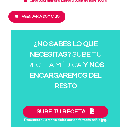
Citas para mañana Lunes a partir de las 6:30am
AGENDAR A DOMICILIO
¿NO SABES LO QUE
NECESITAS?
SUBE TU
RECETA MÉDICA
Y NOS
ENCARGAREMOS DEL
RESTO
SUBE TU RECETA
Recuerda tu archivo debe ser en formato pdf. o jpg.