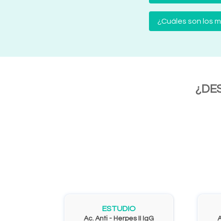
¿Cuáles son los
¿DE
ESTUDIO
Ac. Anti - Herpes II IgG
A