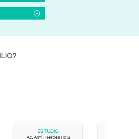
LIO?
ESTUDIO
ESTUD
Ac. Anti - Herpes I IgG
Ac. Anti - Citom