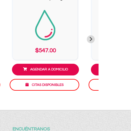
IgG
$547.00
$1,350
AGENDAR A DOMICILIO
AGENDAR A D
CITAS DISPONIBLES
CITAS DISP
ENCUÉNTRANOS