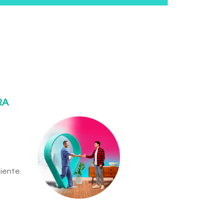
RA
iente.