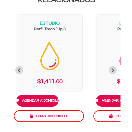
RELACIONADOS
ESTUDIO
ESTU
Perfil Torch 1 IgG
Perfil 
$1,411.00
$1,70
AGENDAR A DOMICILIO
AGENDAR A DOMIC
CITAS DISPONIBLES
CITAS DI