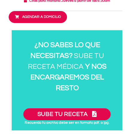
Citas para mañana Jueves a partir de las 6:30am
AGENDAR A DOMICILIO
¿NO SABES LO QUE
NECESITAS?
SUBE TU
RECETA MÉDICA
Y NOS
ENCARGAREMOS DEL
RESTO
SUBE TU RECETA
Recuerda tu archivo debe ser en formato pdf. o jpg.