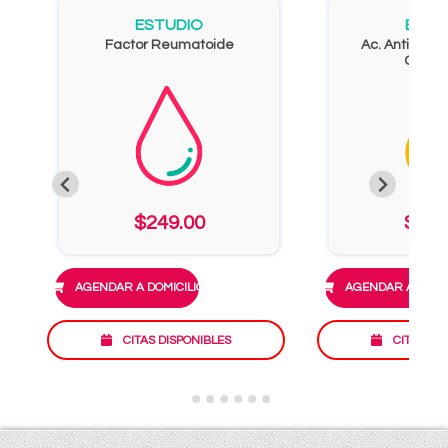
ESTUDIO
ESTU
Factor Reumatoide
Ac. Anti - Pep
Citrul
$249.00
$303
AGENDAR A DOMICILIO
AGENDAR A DOMIC
CITAS DISPONIBLES
CITAS DI