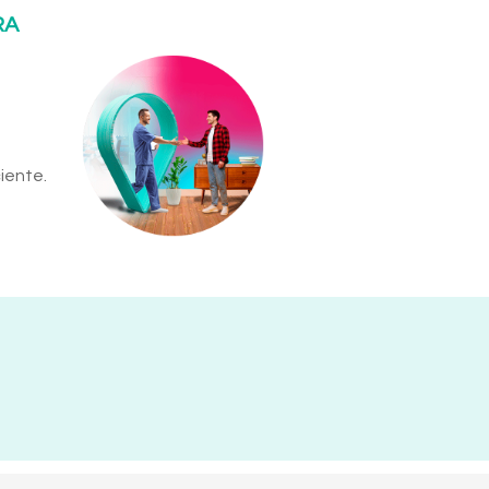
RA
iente.