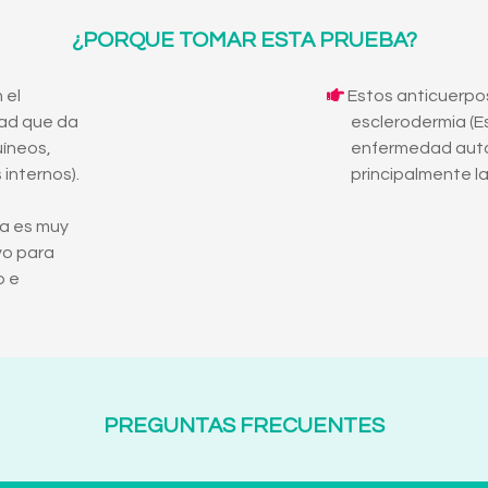
¿PORQUE TOMAR ESTA PRUEBA?
 el
Estos anticuerpo
ad que da
esclerodermia (Es
uíneos,
enfermedad aut
internos).
principalmente la 
ba es muy
ivo para
o e
PREGUNTAS FRECUENTES