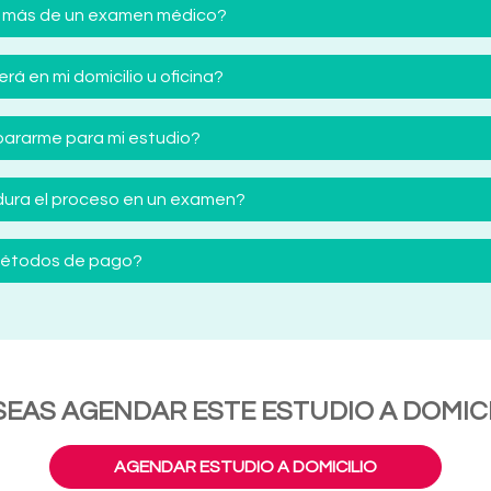
 más de un examen médico?
á en mi domicilio u oficina?
ararme para mi estudio?
ura el proceso en un examen?
 métodos de pago?
SEAS AGENDAR ESTE ESTUDIO A DOMICI
AGENDAR ESTUDIO A DOMICILIO