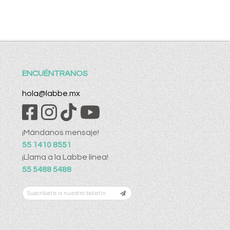
ENCUÉNTRANOS
hola@labbe.mx
¡Mándanos mensaje!
55 1410 8551
¡Llama a la Labbe línea!
55 5488 5488