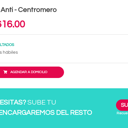
 Anti - Centromero
16.00
LTADOS
s hábiles
AGENDAR A DOMICILIO
ESITAS?
SUBE TU
SU
 ENCARGAREMOS DEL RESTO
Recuer