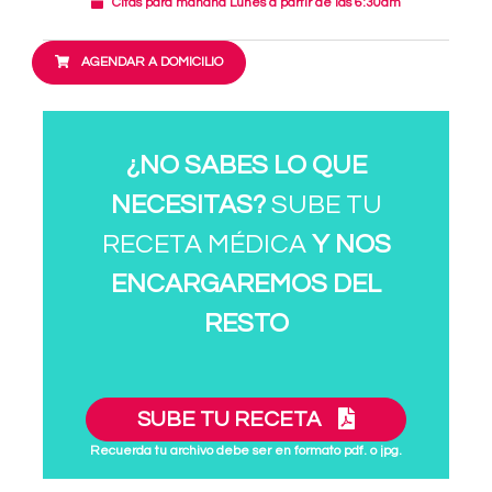
Citas para mañana Lunes a partir de las 6:30am
AGENDAR A DOMICILIO
¿NO SABES LO QUE
NECESITAS?
SUBE TU
RECETA MÉDICA
Y NOS
ENCARGAREMOS DEL
RESTO
SUBE TU RECETA
Recuerda tu archivo debe ser en formato pdf. o jpg.