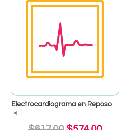
Electrocardiograma en Reposo
$617.00
$574.00