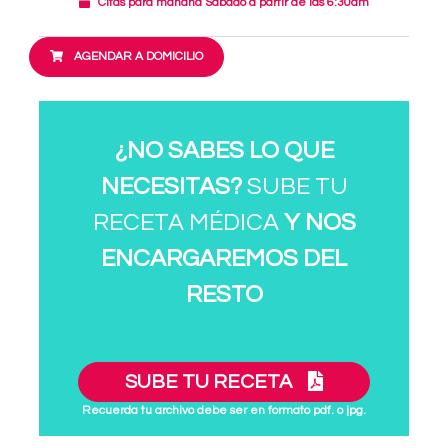
Citas para mañana Sábado a partir de las 6:30am
AGENDAR A DOMICILIO
¿NO SABES LO QUE
NECESITAS?
SUBE TU
RECETA MÉDICA
Y NOS
ENCARGAREMOS DEL
RESTO
SUBE TU RECETA
Recuerda tu archivo debe ser en formato pdf. o jpg.