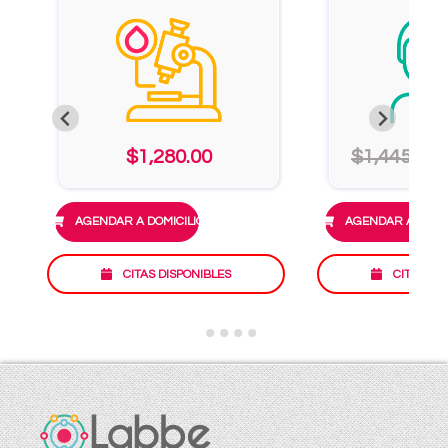
$1,280.00
$1,445.00
AGENDAR A DOMICILIO
AGENDAR A DOMIC
CITAS DISPONIBLES
CITAS DI