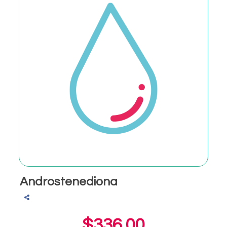
Androstenediona
$336.00