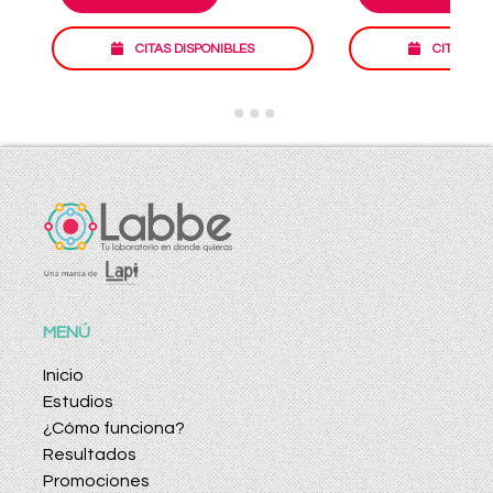
CITAS DISPONIBLES
CITAS DI
MENÚ
Inicio
Estudios
¿Cómo funciona?
Resultados
Promociones