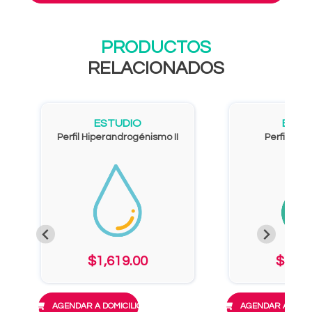
PRODUCTOS
RELACIONADOS
ESTUDIO
ESTU
Perfil Hiperandrogénismo II
Perfil And
$1,619.00
$3,06
AGENDAR A DOMICILIO
AGENDAR A DOMIC