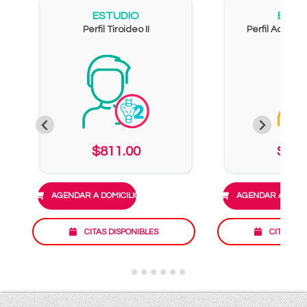
ESTUDIO
ESTU
Perfil Tiroideo II
Perfil Adoles
$811.00
$889
AGENDAR A DOMICILIO
AGENDAR A DOMIC
CITAS DISPONIBLES
CITAS DI