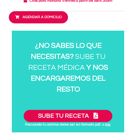
Citas para mañana Viernes a partir de las 6:30am
AGENDAR A DOMICILIO
¿NO SABES LO QUE
NECESITAS?
SUBE TU
RECETA MÉDICA
Y NOS
ENCARGAREMOS DEL
RESTO
SUBE TU RECETA
Recuerda tu archivo debe ser en formato pdf. o jpg.