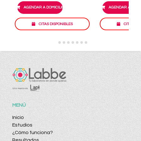
AGENDAR A DOMICILIO
AGENDAR A DOMIC
CITAS DISPONIBLES
CITAS DI
MENÚ
Inicio
Estudios
¿Cómo funciona?
Resultados