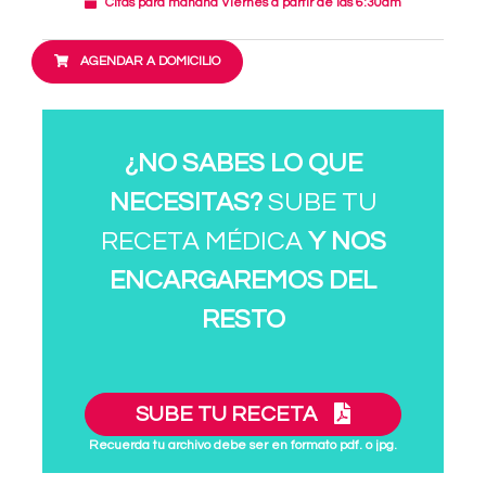
Citas para mañana Viernes a partir de las 6:30am
AGENDAR A DOMICILIO
¿NO SABES LO QUE
NECESITAS?
SUBE TU
RECETA MÉDICA
Y NOS
ENCARGAREMOS DEL
RESTO
SUBE TU RECETA
Recuerda tu archivo debe ser en formato pdf. o jpg.