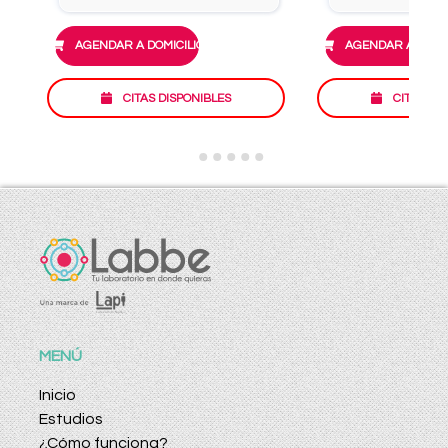
AGENDAR A DOMICILIO
AGENDAR A DOMIC
CITAS DISPONIBLES
CITAS DI
MENÚ
Inicio
Estudios
¿Cómo funciona?