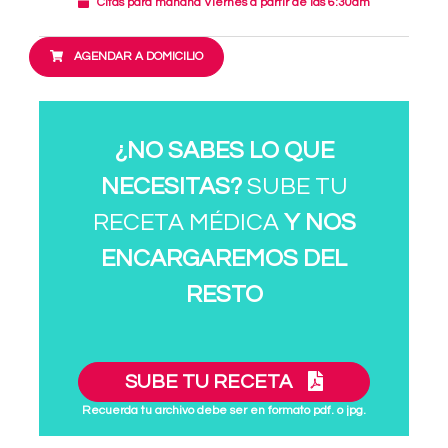
Citas para mañana Viernes a partir de las 6:30am
AGENDAR A DOMICILIO
¿NO SABES LO QUE
NECESITAS?
SUBE TU
RECETA MÉDICA
Y NOS
ENCARGAREMOS DEL
RESTO
SUBE TU RECETA
Recuerda tu archivo debe ser en formato pdf. o jpg.