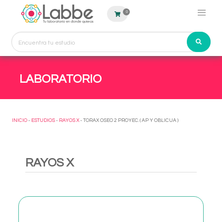
0
LABORATORIO
INICIO
-
ESTUDIOS
-
RAYOS X
- TORAX OSEO 2 PROYEC. ( AP Y OBLICUA )
RAYOS X