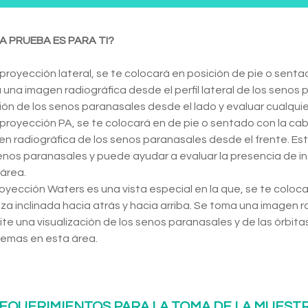
A PRUEBA ES PARA TI?
 proyección lateral, se te colocará en posición de pie o senta
una imagen radiográfica desde el perfil lateral de los senos p
ión de los senos paranasales desde el lado y evaluar cualqui
 proyección PA, se te colocará en de pie o sentado con la ca
n radiográfica de los senos paranasales desde el frente. Est
enos paranasales y puede ayudar a evaluar la presencia de i
área.
oyección Waters es una vista especial en la que, se te coloca
a inclinada hacia atrás y hacia arriba. Se toma una imagen r
te una visualización de los senos paranasales y de las órbitas 
lemas en esta área.
EQUERIMIENTOS PARA LA TOMA DE LA MUEST