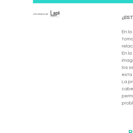
¿EST
En la
toma 
relac
En la
image
los s
esta 
La pr
cabez
permi
prob
R