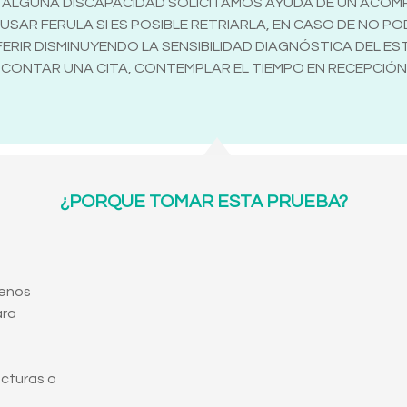
/O ALGUNA DISCAPACIDAD SOLICITAMOS AYUDA DE UN ACO
SAR FERULA SI ES POSIBLE RETRIARLA, EN CASO DE NO P
RIR DISMINUYENDO LA SENSIBILIDAD DIAGNÓSTICA DEL ESTU
 CONTAR UNA CITA, CONTEMPLAR EL TIEMPO EN RECEPCIÓ
¿PORQUE TOMAR ESTA PRUEBA?
senos
ara
acturas o