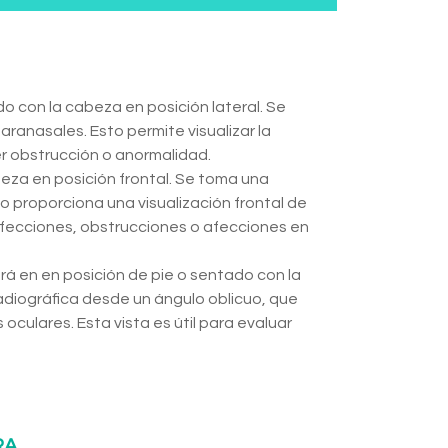
do con la cabeza en posición lateral. Se
aranasales. Esto permite visualizar la
er obstrucción o anormalidad.
beza en posición frontal. Se toma una
o proporciona una visualización frontal de
nfecciones, obstrucciones o afecciones en
rá en en posición de pie o sentado con la
adiográfica desde un ángulo oblicuo, que
oculares. Esta vista es útil para evaluar
RA