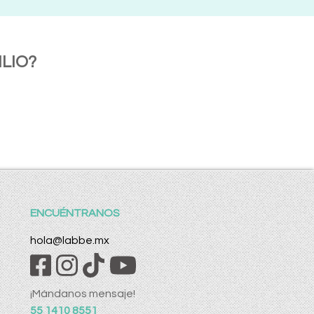
LIO?
ENCUÉNTRANOS
hola@labbe.mx
¡Mándanos mensaje!
55 1410 8551