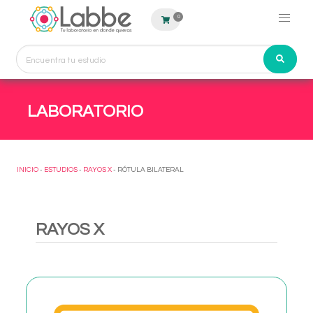
0
LABORATORIO
INICIO
-
ESTUDIOS
-
RAYOS X
- RÓTULA BILATERAL
RAYOS X