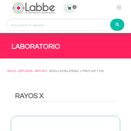
0
LABORATORIO
INICIO
-
ESTUDIOS
-
RAYOS X
- RODILLAS BILATERAL 2 PROY. (AP Y PA)
RAYOS X