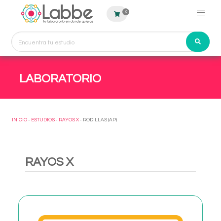
0
LABORATORIO
INICIO
-
ESTUDIOS
-
RAYOS X
- RODILLAS (AP)
RAYOS X