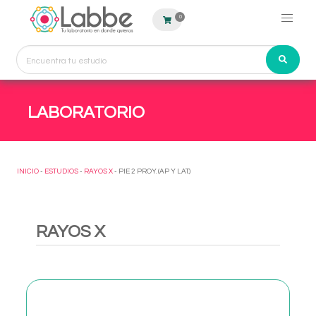
0
LABORATORIO
INICIO
-
ESTUDIOS
-
RAYOS X
- PIE 2 PROY. (AP Y LAT.)
RAYOS X