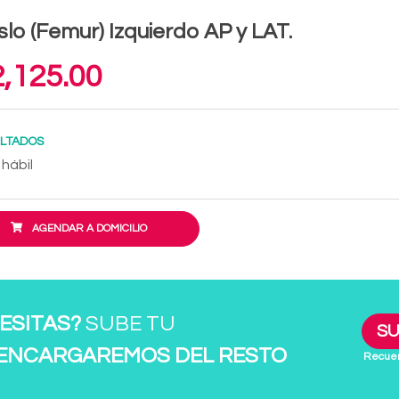
lo (Femur) Izquierdo AP y LAT.
,125.00
LTADOS
 hábil
AGENDAR A DOMICILIO
ESITAS?
SUBE TU
SU
 ENCARGAREMOS DEL RESTO
Recuer