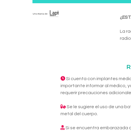
¿EST
La ra
radio
R
Si cuenta con implantes médic
importante informar al médico, ya
requerir precauciones adicionale
Se le sugiere el uso de una ba
metal del cuerpo.
Si se encuentra embarazada o s