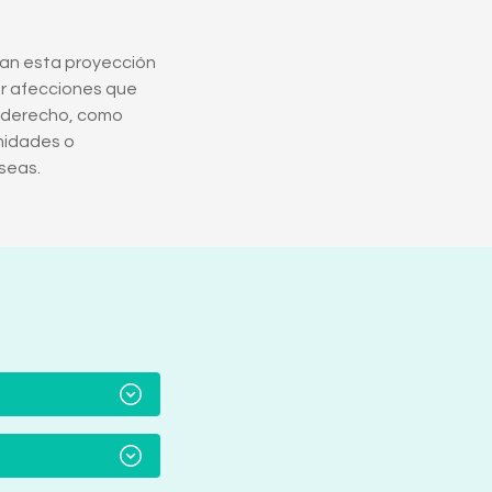
zan esta proyección
r afecciones que
r derecho, como
midades o
seas.