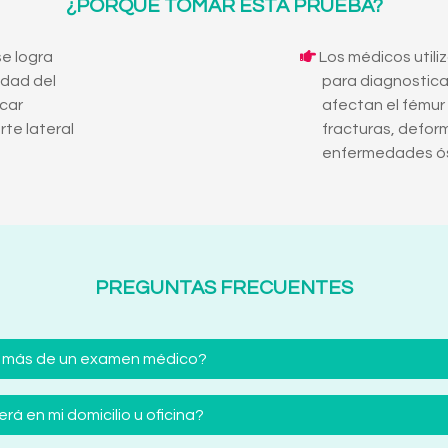
¿PORQUE TOMAR ESTA PRUEBA?
e logra
Los médicos utili
ridad del
para diagnostica
icar
afectan el fému
rte lateral
fracturas, defor
enfermedades ó
PREGUNTAS FRECUENTES
 más de un examen médico?
á en mi domicilio u oficina?