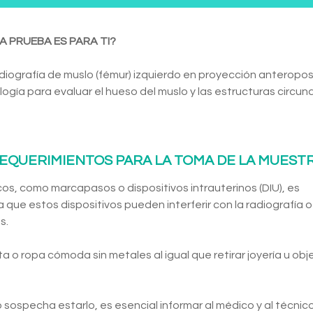
A PRUEBA ES PARA TI?
diografía de muslo (fémur) izquierdo en proyección anteroposte
logía para evaluar el hueso del muslo y las estructuras circ
EQUERIMIENTOS PARA LA TOMA DE LA MUEST
os, como marcapasos o dispositivos intrauterinos (DIU), es
 que estos dispositivos pueden interferir con la radiografía o
s.
ta o ropa cómoda sin metales al igual que retirar joyería u obj
ospecha estarlo, es esencial informar al médico y al técnic