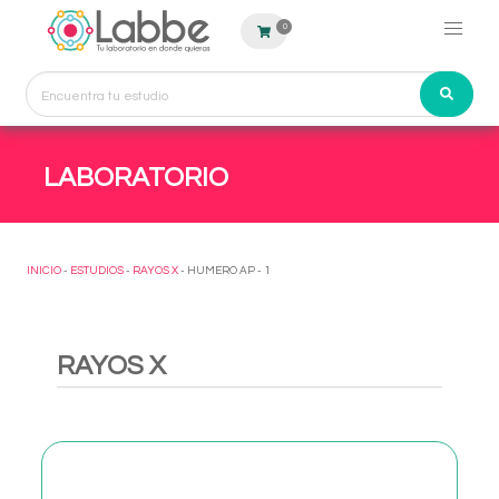
0
LABORATORIO
INICIO
-
ESTUDIOS
-
RAYOS X
- HUMERO AP - 1
RAYOS X