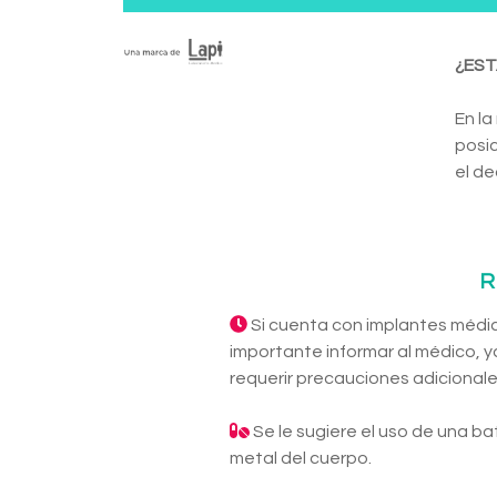
¿EST
En la
posic
el de
R
Si cuenta con implantes médic
importante informar al médico, ya
requerir precauciones adicionale
Se le sugiere el uso de una ba
metal del cuerpo.