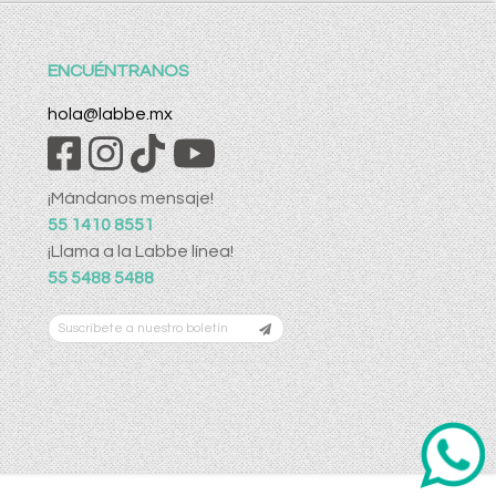
ENCUÉNTRANOS
hola@labbe.mx
¡Mándanos mensaje!
55 1410 8551
¡Llama a la Labbe línea!
55 5488 5488