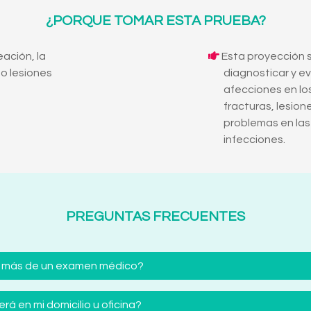
¿PORQUE TOMAR ESTA PRUEBA?
eación, la
Esta proyección s
 o lesiones
diagnosticar y e
afecciones en l
fracturas, lesion
problemas en las
infecciones.
PREGUNTAS FRECUENTES
 más de un examen médico?
á en mi domicilio u oficina?