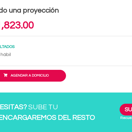
do una proyección
,823.00
LTADOS
 hábil
AGENDAR A DOMICILIO
ESITAS?
SUBE TU
SU
 ENCARGAREMOS DEL RESTO
Recuer