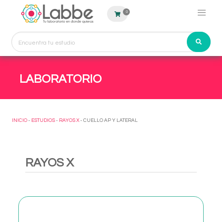
0
LABORATORIO
INICIO
-
ESTUDIOS
-
RAYOS X
- CUELLO AP Y LATERAL
RAYOS X