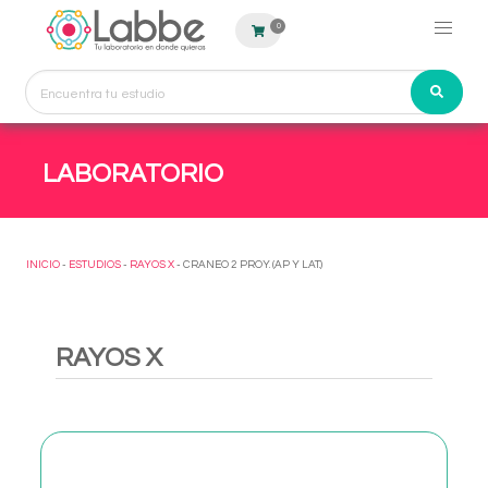
0
LABORATORIO
INICIO
-
ESTUDIOS
-
RAYOS X
- CRANEO 2 PROY. (AP Y LAT.)
RAYOS X