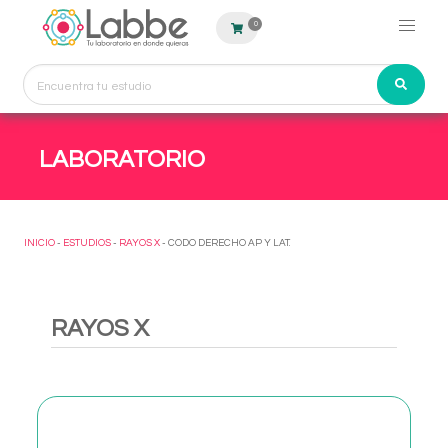
0
LABORATORIO
INICIO
-
ESTUDIOS
-
RAYOS X
- CODO DERECHO AP Y LAT.
RAYOS X