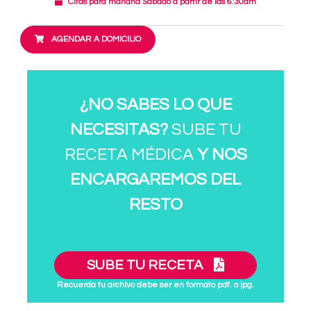
Citas para mañana Sábado a partir de las 6:30am
AGENDAR A DOMICILIO
¿NO SABES LO QUE
NECESITAS?
SUBE TU
RECETA MÉDICA
Y NOS
ENCARGAREMOS DEL
RESTO
SUBE TU RECETA
Recuerda tu archivo debe ser en formato pdf. o jpg.