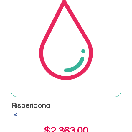
Risperidona
$2,363.00