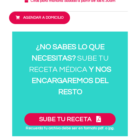
Citas para mañana Sábado a partir de las 6:30am
AGENDAR A DOMICILIO
¿NO SABES LO QUE
NECESITAS?
SUBE TU
RECETA MÉDICA
Y NOS
ENCARGAREMOS DEL
RESTO
SUBE TU RECETA
Recuerda tu archivo debe ser en formato pdf. o jpg.