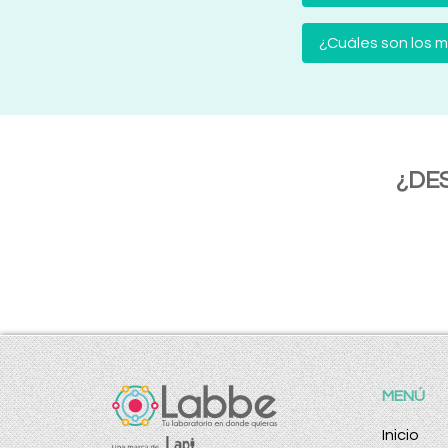
¿Cuáles son los
¿DE
MENÚ
Inicio