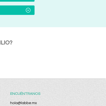
LIO?
ENCUÉNTRANOS
hola@labbe.mx