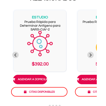
ESTUDIO
ESTU
Prueba Rápida para
Prueba Rapida 
Determinar Antígeno para
SARS-CoV-2
$392.00
$731
AGENDAR A DOMICILIO
AGENDAR A DOMIC
CITAS DISPONIBLES
CITAS DI