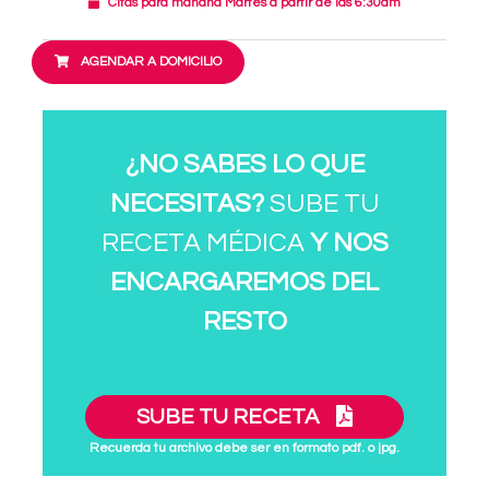
Citas para mañana Martes a partir de las 6:30am
AGENDAR A DOMICILIO
¿NO SABES LO QUE
NECESITAS?
SUBE TU
RECETA MÉDICA
Y NOS
ENCARGAREMOS DEL
RESTO
SUBE TU RECETA
Recuerda tu archivo debe ser en formato pdf. o jpg.