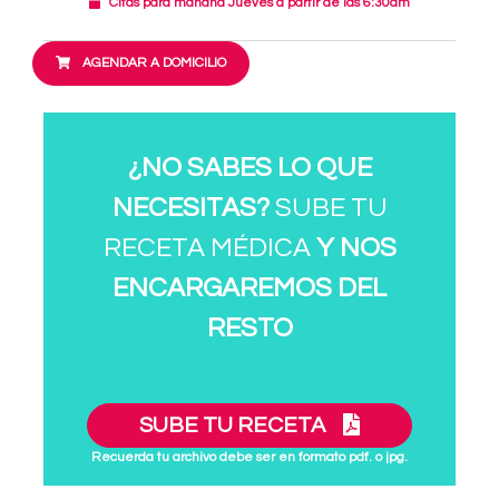
Citas para mañana Jueves a partir de las 6:30am
AGENDAR A DOMICILIO
¿NO SABES LO QUE
NECESITAS?
SUBE TU
RECETA MÉDICA
Y NOS
ENCARGAREMOS DEL
RESTO
SUBE TU RECETA
Recuerda tu archivo debe ser en formato pdf. o jpg.