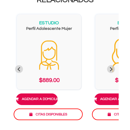
RELACIONADOS
ESTUDIO
ESTU
Perfil Adolescente Mujer
Perfil Gin
$889.00
$1,38
AGENDAR A DOMICILIO
AGENDAR A DOMIC
CITAS DISPONIBLES
CITAS DI