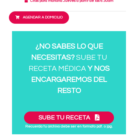
Citas para mañana Jueves a partir de las 6:30am
AGENDAR A DOMICILIO
¿NO SABES LO QUE
NECESITAS?
SUBE TU
RECETA MÉDICA
Y NOS
ENCARGAREMOS DEL
RESTO
SUBE TU RECETA
Recuerda tu archivo debe ser en formato pdf. o jpg.