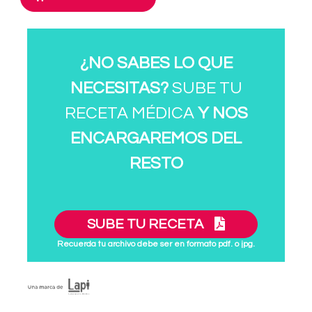
¿NO SABES LO QUE
NECESITAS?
SUBE TU
RECETA MÉDICA
Y NOS
ENCARGAREMOS DEL
RESTO
SUBE TU RECETA
Recuerda tu archivo debe ser en formato pdf. o jpg.