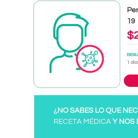
Per
19
$2
RESU
1 día
¿NO SABES LO QUE NEC
RECETA MÉDICA
Y NOS