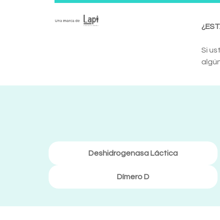
¿EST
Si us
algún
Deshidrogenasa Láctica
Dímero D