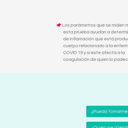
Los parámetros que se miden 
esta prueba ayudan a determina
de inflamación que está produ
cuerpo relacionado a la enfe
COVID 19 y si este afecta a la
coagulación de quien lo padec
¿Puedo tomarme
¿Quién me atender