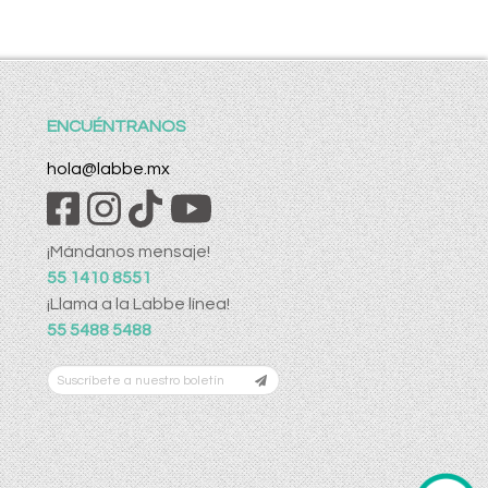
ENCUÉNTRANOS
hola@labbe.mx
¡Mándanos mensaje!
55 1410 8551
¡Llama a la Labbe línea!
55 5488 5488