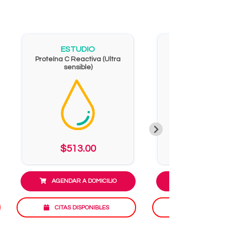
ESTUDIO
ESTUD
Proteína C Reactiva (Ultra
Proteina C. R
sensible)
$513.00
$851.
AGENDAR A DOMICILIO
AGENDAR A D
CITAS DISPONIBLES
CITAS DISP