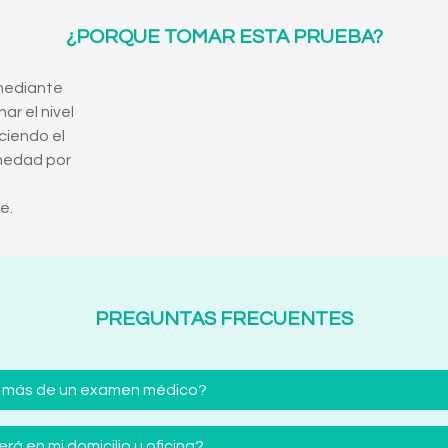
¿PORQUE TOMAR ESTA PRUEBA?
mediante
r el nivel
ciendo el
rmedad por
e.
PREGUNTAS FRECUENTES
 más de un examen médico?
á en mi domicilio u oficina?