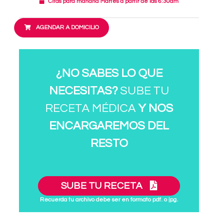
Citas para mañana Martes a partir de las 6:30am
AGENDAR A DOMICILIO
¿NO SABES LO QUE
NECESITAS?
SUBE TU
RECETA MÉDICA
Y NOS
ENCARGAREMOS DEL
RESTO
SUBE TU RECETA
Recuerda tu archivo debe ser en formato pdf. o jpg.