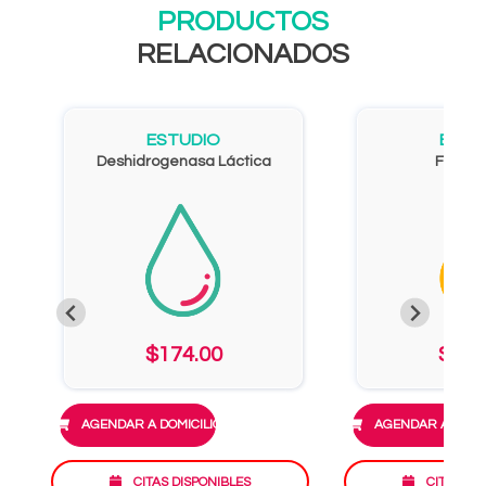
PRODUCTOS
RELACIONADOS
ESTUDIO
ESTU
Deshidrogenasa Láctica
Fibrin
$174.00
$278
AGENDAR A DOMICILIO
AGENDAR A DOMIC
CITAS DISPONIBLES
CITAS DI