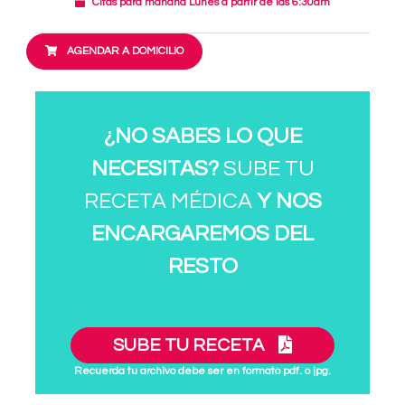
Citas para mañana Lunes a partir de las 6:30am
AGENDAR A DOMICILIO
¿NO SABES LO QUE
NECESITAS?
SUBE TU
RECETA MÉDICA
Y NOS
ENCARGAREMOS DEL
RESTO
SUBE TU RECETA
Recuerda tu archivo debe ser en formato pdf. o jpg.