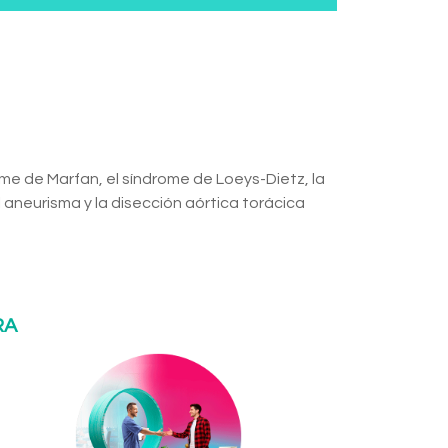
ome de Marfan, el síndrome de Loeys-Dietz, la
el aneurisma y la disección aórtica torácica
RA