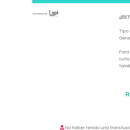
¿EST
Tipo
Gene
Para 
cutis
famili
R
No haber tenido una transfusi