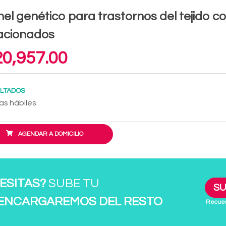
el genético para trastornos del tejido co
acionados
0,957.00
LTADOS
as hábiles
AGENDAR A DOMICILIO
ESITAS?
SUBE TU
SU
 ENCARGAREMOS DEL RESTO
Recuer