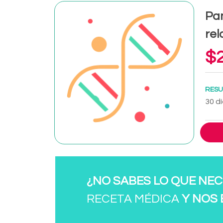
Pan
rel
$2
RESU
30 dí
¿NO SABES LO QUE NEC
RECETA MÉDICA
Y NOS